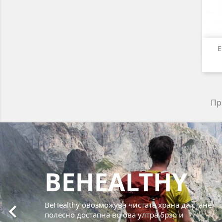
Е
При
Претходно
BEHEALTHY

BeHealthy
овозможува чистата храна да стане
полесно достапна во ова ултра брзо и