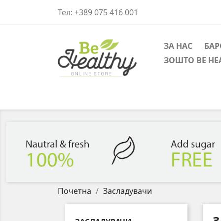
Тел:
+389 075 416 001
ЗА НАС
БАР
ЗОШТО BE HE
Почетна
Засладувачи
З