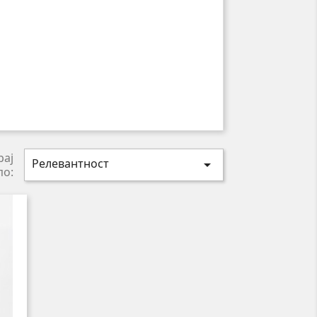
рај
Релевантност

по: