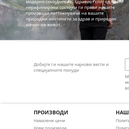
модерно секојдневие. Здравиот спој од чисти
нерафинирани состојки ги прави нашите
производи поттикнувачи на вашите
природни инстинкти за здрав и природен
начин на живот.
Добијте ги нашите најнови вести и
специјалните понуди
М
м
в
ПРОИЗВОДИ
НАШ
Намалени цени
Полит
Нови производи
Полит