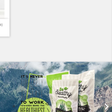
а)
Следно