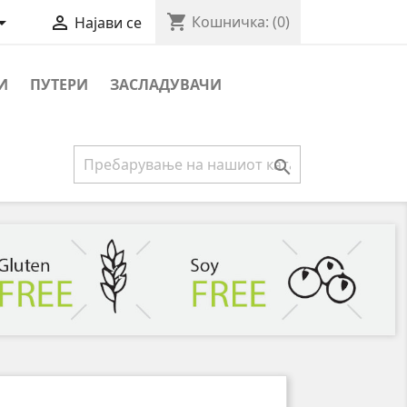
shopping_cart


Кошничка:
(0)
Најави се
И
ПУТЕРИ
ЗАСЛАДУВАЧИ
