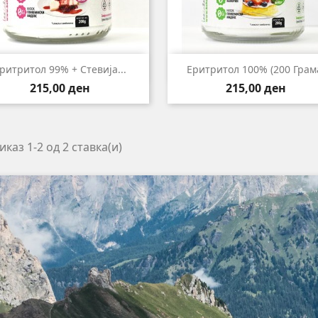
Брз преглед
Брз преглед


ритритол 99% + Стевија...
Еритритол 100% (200 Грам
Цена
Цена
215,00 ден
215,00 ден
каз 1-2 од 2 ставка(и)